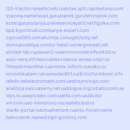
t25-tractor.ru
nashicveti.ru
alutex.spb.ru
pobetonu.com
vyazma.name
fasad.guru
stanok.guru
tehznatok.com
kotel.guru
notariys.online
serviceyard.net
1igolka.com
bpb.by
protrud.com
banya-expert.com
ogorod365.com
akuhnja.com
uglichcity.net
domrukodeliya.com
by-hand.ru
energomash.net
stroitel-lab.ru
passat3.ru
electromonter.info
d43d.ru
auto-ceny.info
lesorubles.ru
lexus-sense.ru
npr.su
fitnesdomaonline.ru
avtotex-inform.ru
ereko.ru
novostikubani.ru
krasnodar861.ru
zbi.biz
huntdown.info
tele4n.net
electromash.com.ua
stroymnogo.com
analitica.kiev.ua
sarny.net.ua
blogua.org
cobalts.com.ua
idps.in.ua
agrodelo.com.ua
nfa.com.ua
zbi.biz
vm.com.ua
o-kemerovo.ru
createbrand.ru
stanki-portal.ru
actualremont.ru
avto-forum.name
beloozersk.name
dizajn-gostinoj.com