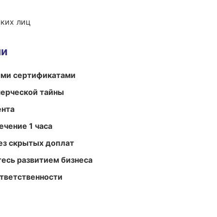
ких лиц
ми
ыми сертификатами
мерческой тайны
ента
ечение 1 часа
ез скрытых доплат
есь развитием бизнеса
ответственности