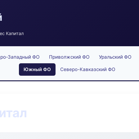
й
ес Капитал
ро-Западный ФО
Приволжский ФО
Уральский ФО
Южный ФО
Северо-Кавказский ФО
итал