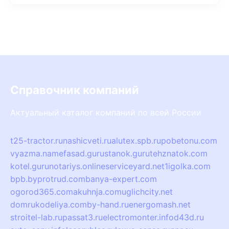
Справочник компаний
Актуальный каталог компаний по всей России
t25-tractor.ru
nashicveti.ru
alutex.spb.ru
pobetonu.com
vyazma.name
fasad.guru
stanok.guru
tehznatok.com
kotel.guru
notariys.online
serviceyard.net
1igolka.com
bpb.by
protrud.com
banya-expert.com
ogorod365.com
akuhnja.com
uglichcity.net
domrukodeliya.com
by-hand.ru
energomash.net
stroitel-lab.ru
passat3.ru
electromonter.info
d43d.ru