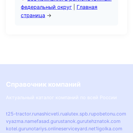
федеральный округ
|
Главная
страница
→
Справочник компаний
Актуальный каталог компаний по всей России
t25-tractor.ru
nashicveti.ru
alutex.spb.ru
pobetonu.com
vyazma.name
fasad.guru
stanok.guru
tehznatok.com
kotel.guru
notariys.online
serviceyard.net
1igolka.com