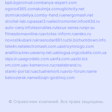
bpb.by
protrud.com
banya-expert.com
ogorod365.com
akuhnja.com
uglichcity.net
domrukodeliya.com
by-hand.ru
energomash.net
stroitel-lab.ru
passat3.ru
electromonter.info
d43d.ru
auto-ceny.info
lesorubles.ru
lexus-sense.ru
npr.su
fitnesdomaonline.ru
avtotex-inform.ru
ereko.ru
novostikubani.ru
krasnodar861.ru
zbi.biz
huntdown.info
tele4n.net
electromash.com.ua
stroymnogo.com
analitica.kiev.ua
sarny.net.ua
blogua.org
cobalts.com.ua
idps.in.ua
agrodelo.com.ua
nfa.com.ua
zbi.biz
vm.com.ua
o-kemerovo.ru
createbrand.ru
stanki-portal.ru
actualremont.ru
avto-forum.name
beloozersk.name
dizajn-gostinoj.com
© Справочник компаний. Все права защищены.