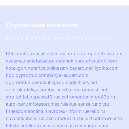
Справочник компаний
Актуальный каталог компаний по всей России
t25-tractor.ru
nashicveti.ru
alutex.spb.ru
pobetonu.com
vyazma.name
fasad.guru
stanok.guru
tehznatok.com
kotel.guru
notariys.online
serviceyard.net
1igolka.com
bpb.by
protrud.com
banya-expert.com
ogorod365.com
akuhnja.com
uglichcity.net
domrukodeliya.com
by-hand.ru
energomash.net
stroitel-lab.ru
passat3.ru
electromonter.info
d43d.ru
auto-ceny.info
lesorubles.ru
lexus-sense.ru
npr.su
fitnesdomaonline.ru
avtotex-inform.ru
ereko.ru
novostikubani.ru
krasnodar861.ru
zbi.biz
huntdown.info
tele4n.net
electromash.com.ua
stroymnogo.com