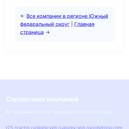
←
Все компании в регионе Южный
федеральный округ
|
Главная
страница
→
Справочник компаний
Актуальный каталог компаний по всей России
t25-tractor.ru
nashicveti.ru
alutex.spb.ru
pobetonu.com