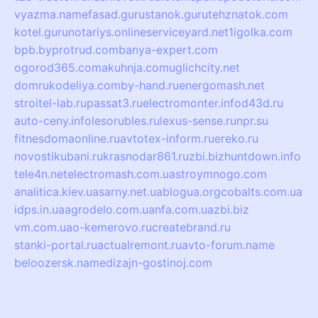
vyazma.name
fasad.guru
stanok.guru
tehznatok.com
kotel.guru
notariys.online
serviceyard.net
1igolka.com
bpb.by
protrud.com
banya-expert.com
ogorod365.com
akuhnja.com
uglichcity.net
domrukodeliya.com
by-hand.ru
energomash.net
stroitel-lab.ru
passat3.ru
electromonter.info
d43d.ru
auto-ceny.info
lesorubles.ru
lexus-sense.ru
npr.su
fitnesdomaonline.ru
avtotex-inform.ru
ereko.ru
novostikubani.ru
krasnodar861.ru
zbi.biz
huntdown.info
tele4n.net
electromash.com.ua
stroymnogo.com
analitica.kiev.ua
sarny.net.ua
blogua.org
cobalts.com.ua
idps.in.ua
agrodelo.com.ua
nfa.com.ua
zbi.biz
vm.com.ua
o-kemerovo.ru
createbrand.ru
stanki-portal.ru
actualremont.ru
avto-forum.name
beloozersk.name
dizajn-gostinoj.com