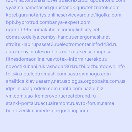
t25-tractor.ru
nashicveti.ru
alutex.spb.ru
pobetonu.com
vyazma.name
fasad.guru
stanok.guru
tehznatok.com
kotel.guru
notariys.online
serviceyard.net
1igolka.com
bpb.by
protrud.com
banya-expert.com
ogorod365.com
akuhnja.com
uglichcity.net
domrukodeliya.com
by-hand.ru
energomash.net
stroitel-lab.ru
passat3.ru
electromonter.info
d43d.ru
auto-ceny.info
lesorubles.ru
lexus-sense.ru
npr.su
fitnesdomaonline.ru
avtotex-inform.ru
ereko.ru
novostikubani.ru
krasnodar861.ru
zbi.biz
huntdown.info
tele4n.net
electromash.com.ua
stroymnogo.com
analitica.kiev.ua
sarny.net.ua
blogua.org
cobalts.com.ua
idps.in.ua
agrodelo.com.ua
nfa.com.ua
zbi.biz
vm.com.ua
o-kemerovo.ru
createbrand.ru
stanki-portal.ru
actualremont.ru
avto-forum.name
beloozersk.name
dizajn-gostinoj.com