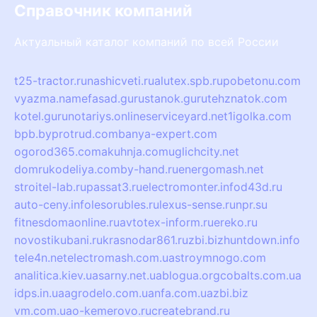
Справочник компаний
Актуальный каталог компаний по всей России
t25-tractor.ru
nashicveti.ru
alutex.spb.ru
pobetonu.com
vyazma.name
fasad.guru
stanok.guru
tehznatok.com
kotel.guru
notariys.online
serviceyard.net
1igolka.com
bpb.by
protrud.com
banya-expert.com
ogorod365.com
akuhnja.com
uglichcity.net
domrukodeliya.com
by-hand.ru
energomash.net
stroitel-lab.ru
passat3.ru
electromonter.info
d43d.ru
auto-ceny.info
lesorubles.ru
lexus-sense.ru
npr.su
fitnesdomaonline.ru
avtotex-inform.ru
ereko.ru
novostikubani.ru
krasnodar861.ru
zbi.biz
huntdown.info
tele4n.net
electromash.com.ua
stroymnogo.com
analitica.kiev.ua
sarny.net.ua
blogua.org
cobalts.com.ua
idps.in.ua
agrodelo.com.ua
nfa.com.ua
zbi.biz
vm.com.ua
o-kemerovo.ru
createbrand.ru