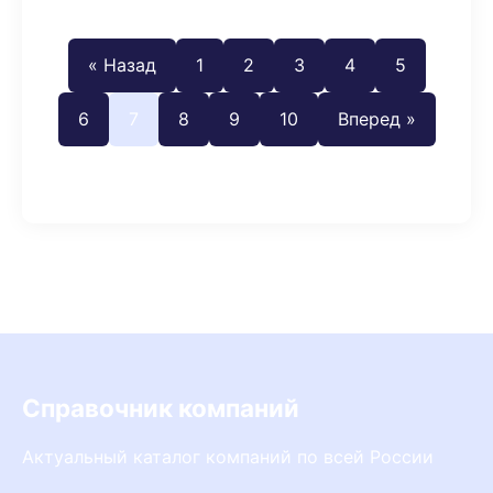
« Назад
1
2
3
4
5
6
7
8
9
10
Вперед »
Справочник компаний
Актуальный каталог компаний по всей России