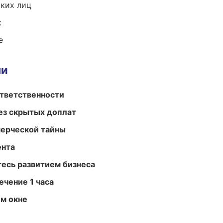
ких лиц
к
е
ми
ответственности
ез скрытых доплат
мерческой тайны
ента
есь развитием бизнеса
ечение 1 часа
м окне