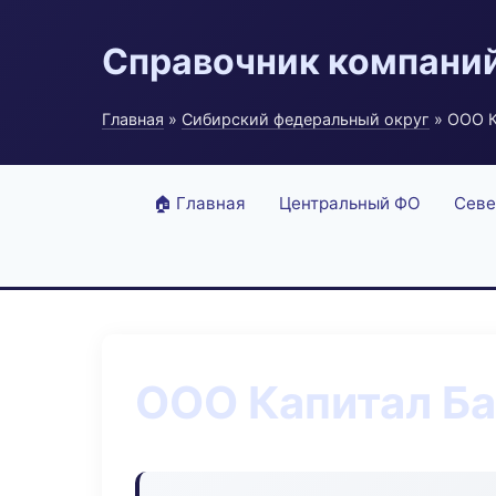
Справочник компани
Главная
»
Сибирский федеральный округ
» ООО К
🏠 Главная
Центральный ФО
Севе
ООО Капитал Б