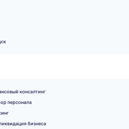
к
дск
ансовый консалтинг
бор персонала
синг
ликвидация бизнеса