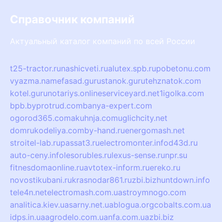
Справочник компаний
Актуальный каталог компаний по всей России
t25-tractor.ru
nashicveti.ru
alutex.spb.ru
pobetonu.com
vyazma.name
fasad.guru
stanok.guru
tehznatok.com
kotel.guru
notariys.online
serviceyard.net
1igolka.com
bpb.by
protrud.com
banya-expert.com
ogorod365.com
akuhnja.com
uglichcity.net
domrukodeliya.com
by-hand.ru
energomash.net
stroitel-lab.ru
passat3.ru
electromonter.info
d43d.ru
auto-ceny.info
lesorubles.ru
lexus-sense.ru
npr.su
fitnesdomaonline.ru
avtotex-inform.ru
ereko.ru
novostikubani.ru
krasnodar861.ru
zbi.biz
huntdown.info
tele4n.net
electromash.com.ua
stroymnogo.com
analitica.kiev.ua
sarny.net.ua
blogua.org
cobalts.com.ua
idps.in.ua
agrodelo.com.ua
nfa.com.ua
zbi.biz