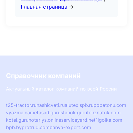
Главная страница
→
Справочник компаний
Актуальный каталог компаний по всей России
t25-tractor.ru
nashicveti.ru
alutex.spb.ru
pobetonu.com
vyazma.name
fasad.guru
stanok.guru
tehznatok.com
kotel.guru
notariys.online
serviceyard.net
1igolka.com
bpb.by
protrud.com
banya-expert.com