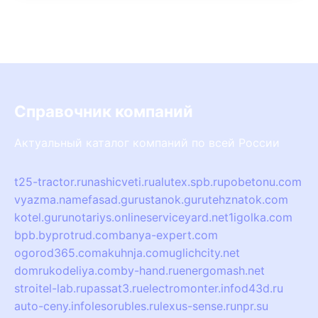
Справочник компаний
Актуальный каталог компаний по всей России
t25-tractor.ru
nashicveti.ru
alutex.spb.ru
pobetonu.com
vyazma.name
fasad.guru
stanok.guru
tehznatok.com
kotel.guru
notariys.online
serviceyard.net
1igolka.com
bpb.by
protrud.com
banya-expert.com
ogorod365.com
akuhnja.com
uglichcity.net
domrukodeliya.com
by-hand.ru
energomash.net
stroitel-lab.ru
passat3.ru
electromonter.info
d43d.ru
auto-ceny.info
lesorubles.ru
lexus-sense.ru
npr.su