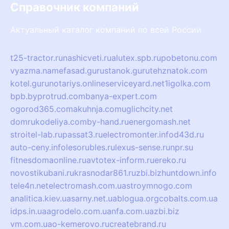
Справочник компаний
Актуальный каталог компаний по всей России
t25-tractor.ru
nashicveti.ru
alutex.spb.ru
pobetonu.com
vyazma.name
fasad.guru
stanok.guru
tehznatok.com
kotel.guru
notariys.online
serviceyard.net
1igolka.com
bpb.by
protrud.com
banya-expert.com
ogorod365.com
akuhnja.com
uglichcity.net
domrukodeliya.com
by-hand.ru
energomash.net
stroitel-lab.ru
passat3.ru
electromonter.info
d43d.ru
auto-ceny.info
lesorubles.ru
lexus-sense.ru
npr.su
fitnesdomaonline.ru
avtotex-inform.ru
ereko.ru
novostikubani.ru
krasnodar861.ru
zbi.biz
huntdown.info
tele4n.net
electromash.com.ua
stroymnogo.com
analitica.kiev.ua
sarny.net.ua
blogua.org
cobalts.com.ua
idps.in.ua
agrodelo.com.ua
nfa.com.ua
zbi.biz
vm.com.ua
o-kemerovo.ru
createbrand.ru