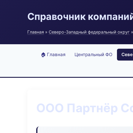
Справочник компани
Главная
»
Северо-Западный федеральный округ
»
🏠 Главная
Центральный ФО
Севе
ООО Партнёр C