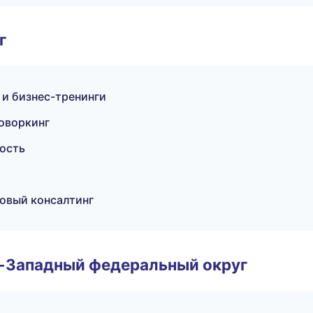
г
 и бизнес-тренинги
коворкинг
ность
совый консалтинг
о-Западный федеральный округ