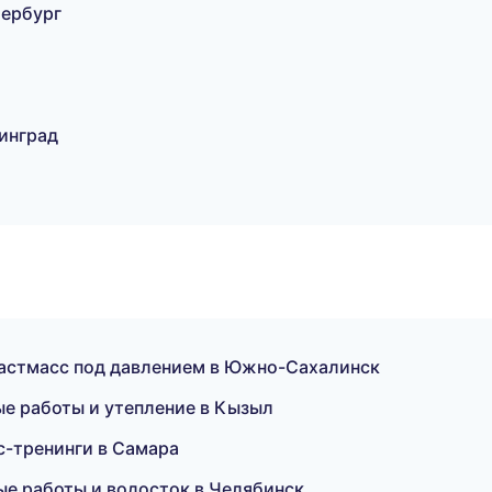
тербург
инград
астмасс под давлением в Южно-Сахалинск
е работы и утепление в Кызыл
с-тренинги в Самара
ые работы и водосток в Челябинск