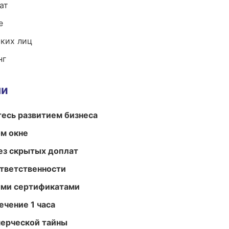
ат
е
ких лиц
нг
ми
есь развитием бизнеса
м окне
ез скрытых доплат
ответственности
ыми сертификатами
ечение 1 часа
мерческой тайны