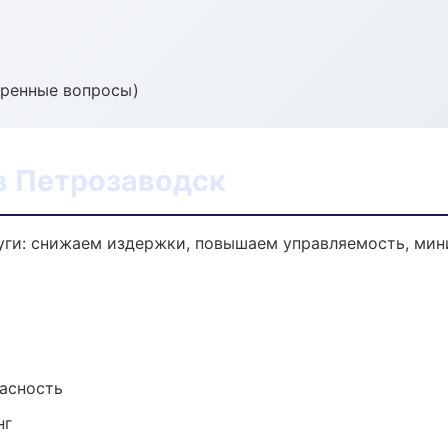
тренные вопросы)
в Петрозаводск
уги: снижаем издержки, повышаем управляемость, мин
пасность
нг