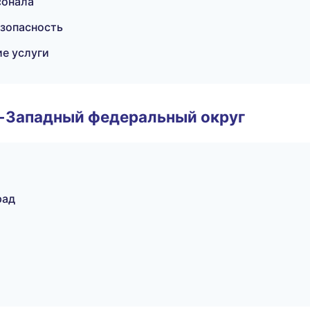
сонала
езопасность
е услуги
о-Западный федеральный округ
рад