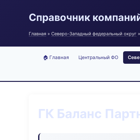
Справочник компани
Главная
»
Северо-Западный федеральный округ
»
🏠 Главная
Центральный ФО
Севе
ГК Баланс Парт