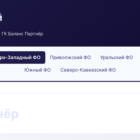
й
 ГК Баланс Партнёр
ро-Западный ФО
Приволжский ФО
Уральский ФО
Южный ФО
Северо-Кавказский ФО
нёр