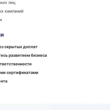
ких лиц
ых кампаний
и
ми
ез скрытых доплат
есь развитием бизнеса
ответственности
ыми сертификатами
ента