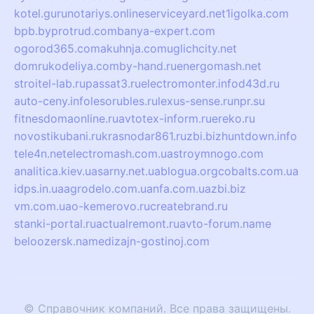
kotel.guru
notariys.online
serviceyard.net
1igolka.com
bpb.by
protrud.com
banya-expert.com
ogorod365.com
akuhnja.com
uglichcity.net
domrukodeliya.com
by-hand.ru
energomash.net
stroitel-lab.ru
passat3.ru
electromonter.info
d43d.ru
auto-ceny.info
lesorubles.ru
lexus-sense.ru
npr.su
fitnesdomaonline.ru
avtotex-inform.ru
ereko.ru
novostikubani.ru
krasnodar861.ru
zbi.biz
huntdown.info
tele4n.net
electromash.com.ua
stroymnogo.com
analitica.kiev.ua
sarny.net.ua
blogua.org
cobalts.com.ua
idps.in.ua
agrodelo.com.ua
nfa.com.ua
zbi.biz
vm.com.ua
o-kemerovo.ru
createbrand.ru
stanki-portal.ru
actualremont.ru
avto-forum.name
beloozersk.name
dizajn-gostinoj.com
© Справочник компаний. Все права защищены.