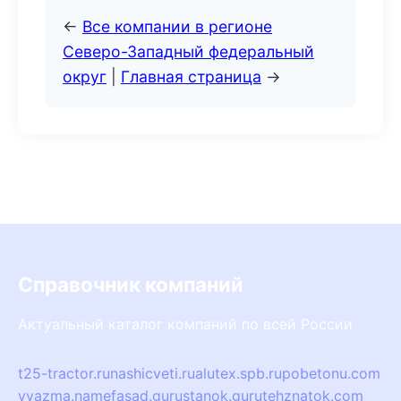
←
Все компании в регионе
Северо-Западный федеральный
округ
|
Главная страница
→
Справочник компаний
Актуальный каталог компаний по всей России
t25-tractor.ru
nashicveti.ru
alutex.spb.ru
pobetonu.com
vyazma.name
fasad.guru
stanok.guru
tehznatok.com