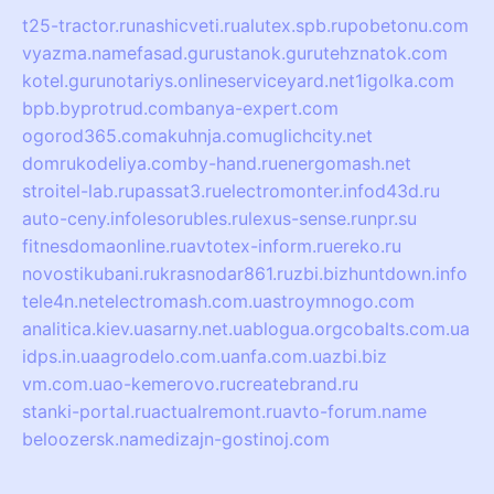
t25-tractor.ru
nashicveti.ru
alutex.spb.ru
pobetonu.com
vyazma.name
fasad.guru
stanok.guru
tehznatok.com
kotel.guru
notariys.online
serviceyard.net
1igolka.com
bpb.by
protrud.com
banya-expert.com
ogorod365.com
akuhnja.com
uglichcity.net
domrukodeliya.com
by-hand.ru
energomash.net
stroitel-lab.ru
passat3.ru
electromonter.info
d43d.ru
auto-ceny.info
lesorubles.ru
lexus-sense.ru
npr.su
fitnesdomaonline.ru
avtotex-inform.ru
ereko.ru
novostikubani.ru
krasnodar861.ru
zbi.biz
huntdown.info
tele4n.net
electromash.com.ua
stroymnogo.com
analitica.kiev.ua
sarny.net.ua
blogua.org
cobalts.com.ua
idps.in.ua
agrodelo.com.ua
nfa.com.ua
zbi.biz
vm.com.ua
o-kemerovo.ru
createbrand.ru
stanki-portal.ru
actualremont.ru
avto-forum.name
beloozersk.name
dizajn-gostinoj.com