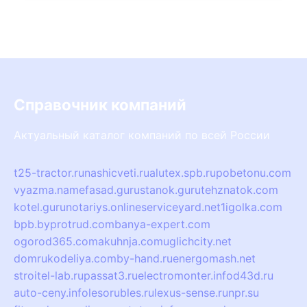
Справочник компаний
Актуальный каталог компаний по всей России
t25-tractor.ru
nashicveti.ru
alutex.spb.ru
pobetonu.com
vyazma.name
fasad.guru
stanok.guru
tehznatok.com
kotel.guru
notariys.online
serviceyard.net
1igolka.com
bpb.by
protrud.com
banya-expert.com
ogorod365.com
akuhnja.com
uglichcity.net
domrukodeliya.com
by-hand.ru
energomash.net
stroitel-lab.ru
passat3.ru
electromonter.info
d43d.ru
auto-ceny.info
lesorubles.ru
lexus-sense.ru
npr.su