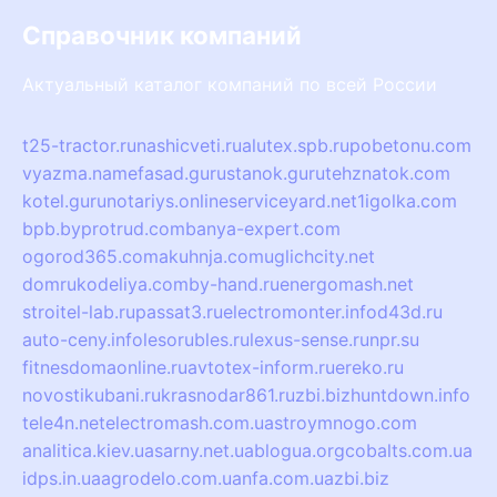
Справочник компаний
Актуальный каталог компаний по всей России
t25-tractor.ru
nashicveti.ru
alutex.spb.ru
pobetonu.com
vyazma.name
fasad.guru
stanok.guru
tehznatok.com
kotel.guru
notariys.online
serviceyard.net
1igolka.com
bpb.by
protrud.com
banya-expert.com
ogorod365.com
akuhnja.com
uglichcity.net
domrukodeliya.com
by-hand.ru
energomash.net
stroitel-lab.ru
passat3.ru
electromonter.info
d43d.ru
auto-ceny.info
lesorubles.ru
lexus-sense.ru
npr.su
fitnesdomaonline.ru
avtotex-inform.ru
ereko.ru
novostikubani.ru
krasnodar861.ru
zbi.biz
huntdown.info
tele4n.net
electromash.com.ua
stroymnogo.com
analitica.kiev.ua
sarny.net.ua
blogua.org
cobalts.com.ua
idps.in.ua
agrodelo.com.ua
nfa.com.ua
zbi.biz