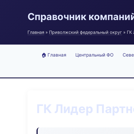
Справочник компани
Главная
»
Приволжский федеральный округ
» ГК
🏠 Главная
Центральный ФО
Севе
ГК Лидер Партн