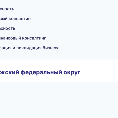
асность
вый консалтинг
асность
инансовый консалтинг
рация и ликвидация бизнеса
лжский федеральный округ