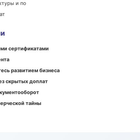
ктуры и по
ат
ми
ыми сертификатами
ента
есь развитием бизнеса
ез скрытых доплат
окументооборот
мерческой тайны