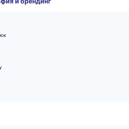
фия и брендинг
к
нск
у