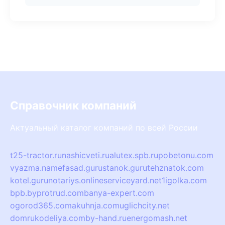
Справочник компаний
Актуальный каталог компаний по всей России
t25-tractor.ru
nashicveti.ru
alutex.spb.ru
pobetonu.com
vyazma.name
fasad.guru
stanok.guru
tehznatok.com
kotel.guru
notariys.online
serviceyard.net
1igolka.com
bpb.by
protrud.com
banya-expert.com
ogorod365.com
akuhnja.com
uglichcity.net
domrukodeliya.com
by-hand.ru
energomash.net