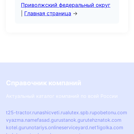
Приволжский федеральный округ
|
Главная страница
→
Справочник компаний
Актуальный каталог компаний по всей России
t25-tractor.ru
nashicveti.ru
alutex.spb.ru
pobetonu.com
vyazma.name
fasad.guru
stanok.guru
tehznatok.com
kotel.guru
notariys.online
serviceyard.net
1igolka.com