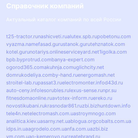
Справочник компаний
Актуальный каталог компаний по всей России
t25-tractor.ru
nashicveti.ru
alutex.spb.ru
pobetonu.com
vyazma.name
fasad.guru
stanok.guru
tehznatok.com
kotel.guru
notariys.online
serviceyard.net
1igolka.com
bpb.by
protrud.com
banya-expert.com
ogorod365.com
akuhnja.com
uglichcity.net
domrukodeliya.com
by-hand.ru
energomash.net
stroitel-lab.ru
passat3.ru
electromonter.info
d43d.ru
auto-ceny.info
lesorubles.ru
lexus-sense.ru
npr.su
fitnesdomaonline.ru
avtotex-inform.ru
ereko.ru
novostikubani.ru
krasnodar861.ru
zbi.biz
huntdown.info
tele4n.net
electromash.com.ua
stroymnogo.com
analitica.kiev.ua
sarny.net.ua
blogua.org
cobalts.com.ua
idps.in.ua
agrodelo.com.ua
nfa.com.ua
zbi.biz
vm.com.ua
o-kemerovo.ru
createbrand.ru