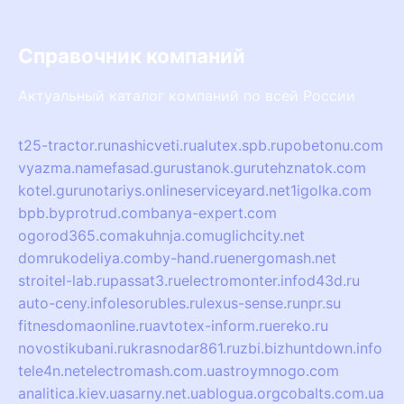
Справочник компаний
Актуальный каталог компаний по всей России
t25-tractor.ru
nashicveti.ru
alutex.spb.ru
pobetonu.com
vyazma.name
fasad.guru
stanok.guru
tehznatok.com
kotel.guru
notariys.online
serviceyard.net
1igolka.com
bpb.by
protrud.com
banya-expert.com
ogorod365.com
akuhnja.com
uglichcity.net
domrukodeliya.com
by-hand.ru
energomash.net
stroitel-lab.ru
passat3.ru
electromonter.info
d43d.ru
auto-ceny.info
lesorubles.ru
lexus-sense.ru
npr.su
fitnesdomaonline.ru
avtotex-inform.ru
ereko.ru
novostikubani.ru
krasnodar861.ru
zbi.biz
huntdown.info
tele4n.net
electromash.com.ua
stroymnogo.com
analitica.kiev.ua
sarny.net.ua
blogua.org
cobalts.com.ua