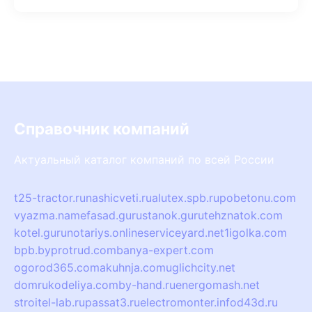
Справочник компаний
Актуальный каталог компаний по всей России
t25-tractor.ru
nashicveti.ru
alutex.spb.ru
pobetonu.com
vyazma.name
fasad.guru
stanok.guru
tehznatok.com
kotel.guru
notariys.online
serviceyard.net
1igolka.com
bpb.by
protrud.com
banya-expert.com
ogorod365.com
akuhnja.com
uglichcity.net
domrukodeliya.com
by-hand.ru
energomash.net
stroitel-lab.ru
passat3.ru
electromonter.info
d43d.ru