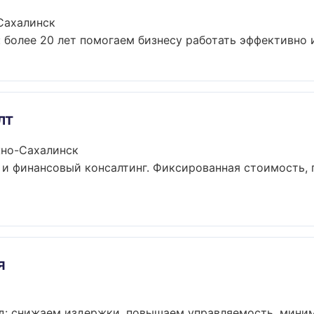
Сахалинск
 более 20 лет помогаем бизнесу работать эффективно и 
лт
жно-Сахалинск
и финансовый консалтинг. Фиксированная стоимость, 
я
д: снижаем издержки, повышаем управляемость, миними