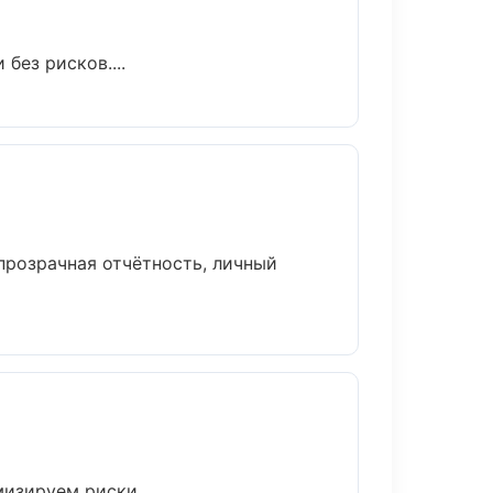
без рисков....
прозрачная отчётность, личный
зируем риски....