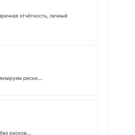
зрачная отчётность, личный
зируем риски....
ез рисков....