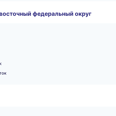
евосточный федеральный округ
к
ток