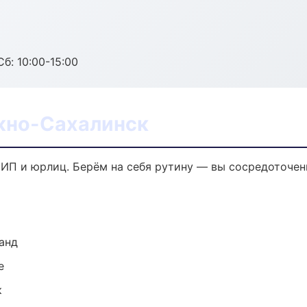
б: 10:00-15:00
жно-Сахалинск
ИП и юрлиц. Берём на себя рутину — вы сосредоточены
анд
е
к