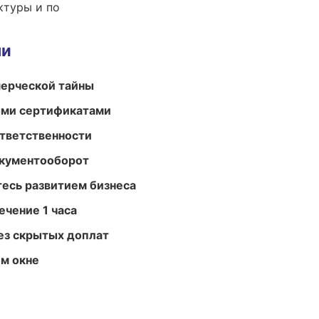
ктуры и по
ми
мерческой тайны
ыми сертификатами
ответственности
окументооборот
есь развитием бизнеса
ечение 1 часа
ез скрытых доплат
м окне