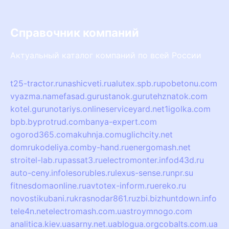
Справочник компаний
Актуальный каталог компаний по всей России
t25-tractor.ru
nashicveti.ru
alutex.spb.ru
pobetonu.com
vyazma.name
fasad.guru
stanok.guru
tehznatok.com
kotel.guru
notariys.online
serviceyard.net
1igolka.com
bpb.by
protrud.com
banya-expert.com
ogorod365.com
akuhnja.com
uglichcity.net
domrukodeliya.com
by-hand.ru
energomash.net
stroitel-lab.ru
passat3.ru
electromonter.info
d43d.ru
auto-ceny.info
lesorubles.ru
lexus-sense.ru
npr.su
fitnesdomaonline.ru
avtotex-inform.ru
ereko.ru
novostikubani.ru
krasnodar861.ru
zbi.biz
huntdown.info
tele4n.net
electromash.com.ua
stroymnogo.com
analitica.kiev.ua
sarny.net.ua
blogua.org
cobalts.com.ua