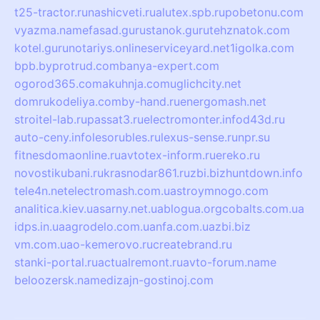
t25-tractor.ru
nashicveti.ru
alutex.spb.ru
pobetonu.com
vyazma.name
fasad.guru
stanok.guru
tehznatok.com
kotel.guru
notariys.online
serviceyard.net
1igolka.com
bpb.by
protrud.com
banya-expert.com
ogorod365.com
akuhnja.com
uglichcity.net
domrukodeliya.com
by-hand.ru
energomash.net
stroitel-lab.ru
passat3.ru
electromonter.info
d43d.ru
auto-ceny.info
lesorubles.ru
lexus-sense.ru
npr.su
fitnesdomaonline.ru
avtotex-inform.ru
ereko.ru
novostikubani.ru
krasnodar861.ru
zbi.biz
huntdown.info
tele4n.net
electromash.com.ua
stroymnogo.com
analitica.kiev.ua
sarny.net.ua
blogua.org
cobalts.com.ua
idps.in.ua
agrodelo.com.ua
nfa.com.ua
zbi.biz
vm.com.ua
o-kemerovo.ru
createbrand.ru
stanki-portal.ru
actualremont.ru
avto-forum.name
beloozersk.name
dizajn-gostinoj.com