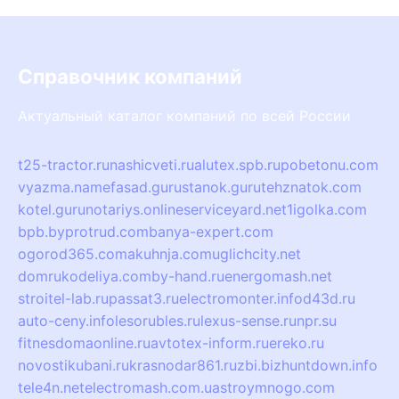
Справочник компаний
Актуальный каталог компаний по всей России
t25-tractor.ru
nashicveti.ru
alutex.spb.ru
pobetonu.com
vyazma.name
fasad.guru
stanok.guru
tehznatok.com
kotel.guru
notariys.online
serviceyard.net
1igolka.com
bpb.by
protrud.com
banya-expert.com
ogorod365.com
akuhnja.com
uglichcity.net
domrukodeliya.com
by-hand.ru
energomash.net
stroitel-lab.ru
passat3.ru
electromonter.info
d43d.ru
auto-ceny.info
lesorubles.ru
lexus-sense.ru
npr.su
fitnesdomaonline.ru
avtotex-inform.ru
ereko.ru
novostikubani.ru
krasnodar861.ru
zbi.biz
huntdown.info
tele4n.net
electromash.com.ua
stroymnogo.com