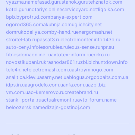
vyazma.name
fasad.guru
stanok.guru
tehznatok.com
kotel.guru
notariys.online
serviceyard.net
1igolka.com
bpb.by
protrud.com
banya-expert.com
ogorod365.com
akuhnja.com
uglichcity.net
domrukodeliya.com
by-hand.ru
energomash.net
stroitel-lab.ru
passat3.ru
electromonter.info
d43d.ru
auto-ceny.info
lesorubles.ru
lexus-sense.ru
npr.su
fitnesdomaonline.ru
avtotex-inform.ru
ereko.ru
novostikubani.ru
krasnodar861.ru
zbi.biz
huntdown.info
tele4n.net
electromash.com.ua
stroymnogo.com
analitica.kiev.ua
sarny.net.ua
blogua.org
cobalts.com.ua
idps.in.ua
agrodelo.com.ua
nfa.com.ua
zbi.biz
vm.com.ua
o-kemerovo.ru
createbrand.ru
stanki-portal.ru
actualremont.ru
avto-forum.name
beloozersk.name
dizajn-gostinoj.com