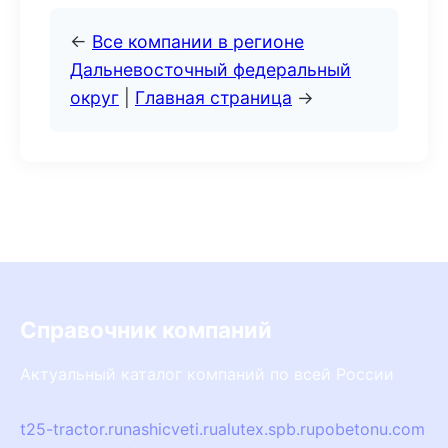
←
Все компании в регионе
Дальневосточный федеральный
округ
|
Главная страница
→
Справочник компаний
Актуальный каталог компаний по всей России
t25-tractor.ru
nashicveti.ru
alutex.spb.ru
pobetonu.com